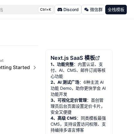
Discord
微信群
全栈模板
档
Ctrl+K
Next.js SaaS 模板
xt
1、功能完整
：内置认证、支
tting Started
付、AI、CMS、邮件订阅等核
心功能
2、AI 测试广场
：6种主流 AI
功能 Demo，助你更快学会 AI
功能开发
3、可视化定价管理
：首创管
理员后台页面设置定价卡片，
安全又便捷
4、高级 CMS
：同类模板最强
CMS，支持设置访问权限、支
持编排多语言博客