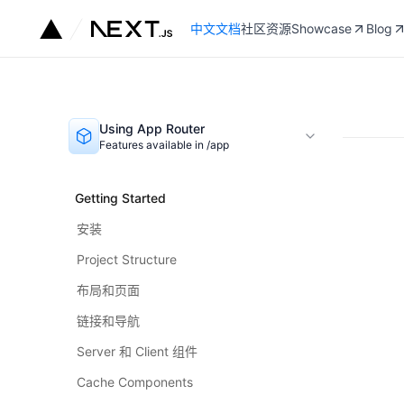
中文文档
社区资源
Showcase
Blog
Using App Router
Features available in /app
Getting Started
安装
Project Structure
布局和页面
链接和导航
Server 和 Client 组件
Cache Components