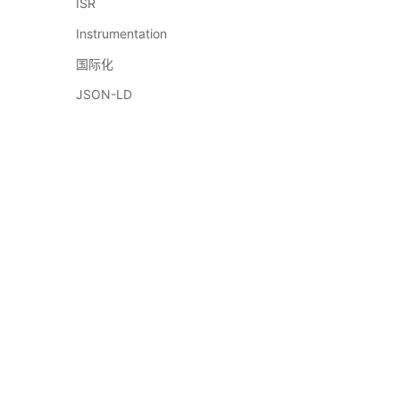
ISR
Instrumentation
国际化
JSON-LD
懒加载
开发环境
Next.js MCP Server
MDX
订阅我们的邮件
内存使用
获取最新的 Next.js 资讯和教程
Migrating
Multi-tenant
订阅
Multi-zones
OpenTelemetry
Package Bundling