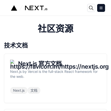
社区资源
技术文档
Next.js 官方文档
Next.js by Vercel is the full-stack React framework for
the web.
Next.js
文档