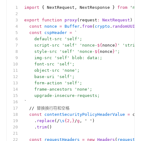
import
 { NextRequest, NextResponse } 
from
 '
nex
export
 function
 proxy
(request
:
 NextRequest
) {
  const
 nonce
 =
 Buffer
.
from
(
crypto
.
randomUUID
(
  const
 cspHeader
 =
 `
    default-src 'self';
    script-src 'self' 'nonce-
${
nonce
}
' 'strict
    style-src 'self' 'nonce-
${
nonce
}
';
    img-src 'self' blob: data:;
    font-src 'self';
    object-src 'none';
    base-uri 'self';
    form-action 'self';
    frame-ancestors 'none';
    upgrade-insecure-requests;
`
  //
 替换换行符和空格
  const
 contentSecurityPolicyHeaderValue
 =
 csp
    .
replace
(
/
\s
{2,}
/
g
, 
'
 '
)
    .
trim
()
  const
 requestHeaders
 =
 new
 Headers
(
request
.h