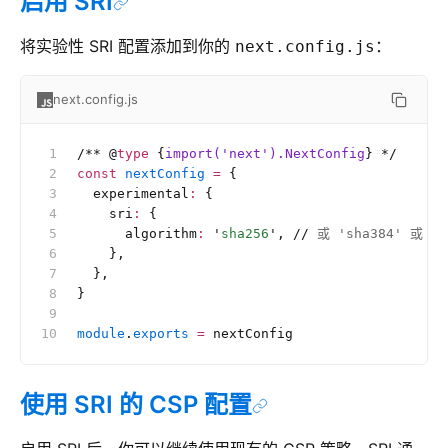
启用 SRI
将实验性 SRI 配置添加到你的
：
next.config.js
next.config.js
/**
 @
type
 {
import('next').NextConfig
}
 */
const
 nextConfig
 =
 {
  experimental
:
 {
    sri
:
 {
      algorithm
:
 '
sha256
'
, 
//
 或 'sha384' 或 's
    },
  },
}
module
.
exports
 =
 nextConfig
使用 SRI 的 CSP 配置