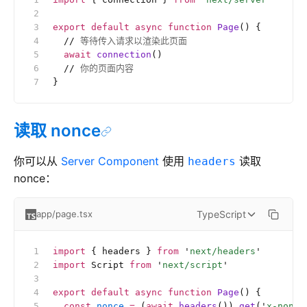
export
 default
 async
 function
 Page
() {
  //
 等待传入请求以渲染此页面
  await
 connection
()
  //
 你的页面内容
}
读取 nonce
你可以从
Server Component
使用
读取
headers
nonce：
TypeScript
app/page.tsx
import
 { headers } 
from
 '
next/headers
'
import
 Script 
from
 '
next/script
'
export
 default
 async
 function
 Page
() {
  const
 nonce
 =
 (
await
 headers
()).
get
(
'
x-nonce