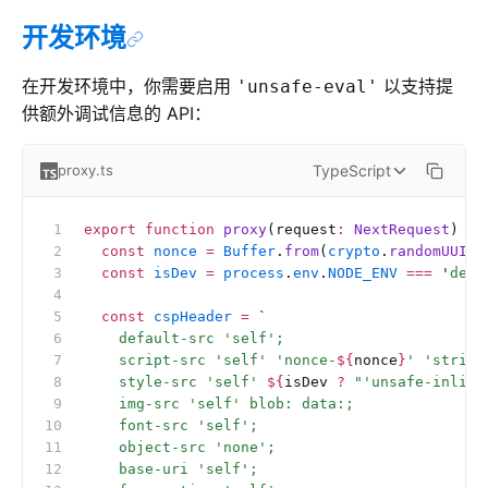
开发环境
在开发环境中，你需要启用
以支持提
'unsafe-eval'
供额外调试信息的 API：
TypeScript
proxy.ts
export
 function
 proxy
(request
:
 NextRequest
) {
  const
 nonce
 =
 Buffer
.
from
(
crypto
.
randomUUID
(
  const
 isDev
 =
 process
.
env
.
NODE_ENV
 ===
 '
deve
  const
 cspHeader
 =
 `
    default-src 'self';
    script-src 'self' 'nonce-
${
nonce
}
' 'strict
    style-src 'self' 
${
isDev
 ?
 "'unsafe-inline
    img-src 'self' blob: data:;
    font-src 'self';
    object-src 'none';
    base-uri 'self';