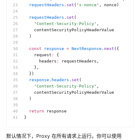
  requestHeaders
.
set
(
'
x-nonce
'
, nonce)
  requestHeaders
.
set
(
    '
Content-Security-Policy
'
,
    contentSecurityPolicyHeaderValue
  )
  const
 response
 =
 NextResponse
.
next
({
    request
:
 {
      headers
:
 requestHeaders,
    },
  })
  response
.
headers
.
set
(
    '
Content-Security-Policy
'
,
    contentSecurityPolicyHeaderValue
  )
  return
 response
}
默认情况下，Proxy 在所有请求上运行。你可以使用