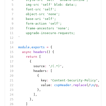
    img-src 'self' blob: data:;
    font-src 'self';
    object-src 'none';
    base-uri 'self';
    form-action 'self';
    frame-ancestors 'none';
    upgrade-insecure-requests;
`
module
.
exports
 =
 {
  async
 headers
() {
    return
 [
      {
        source
:
 '
/(.*)
'
,
        headers
:
 [
          {
            key
:
 '
Content-Security-Policy
'
,
            value
:
 cspHeader
.
replace
(
/
\n
/
g
, 
''
          },
        ],
      },
    ]