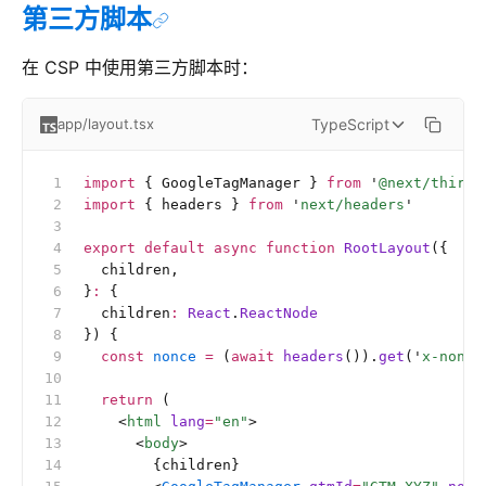
第三方脚本
在 CSP 中使用第三方脚本时：
TypeScript
app/layout.tsx
import
 { GoogleTagManager } 
from
 '
@next/third-
import
 { headers } 
from
 '
next/headers
'
export
 default
 async
 function
 RootLayout
({
  children,
}
:
 {
  children
:
 React
.
ReactNode
}) {
  const
 nonce
 =
 (
await
 headers
()).
get
(
'
x-nonce
  return
 (
    <
html
 lang
=
"en"
>
      <
body
>
        {children}