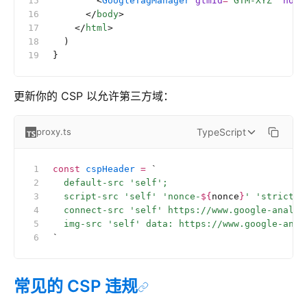
        <
GoogleTagManager
 gtmId
=
"GTM-XYZ"
 nonc
      </
body
>
    </
html
>
  )
}
更新你的 CSP 以允许第三方域：
TypeScript
proxy.ts
const
 cspHeader
 =
 `
  default-src 'self';
  script-src 'self' 'nonce-
${
nonce
}
' 'strict-d
  connect-src 'self' https://www.google-analyt
  img-src 'self' data: https://www.google-anal
`
常见的 CSP 违规