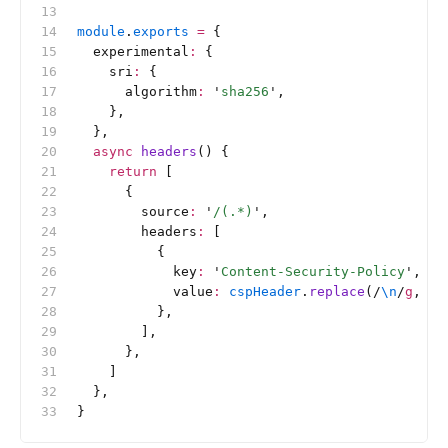
module
.
exports
 =
 {
  experimental
:
 {
    sri
:
 {
      algorithm
:
 '
sha256
'
,
    },
  },
  async
 headers
() {
    return
 [
      {
        source
:
 '
/(.*)
'
,
        headers
:
 [
          {
            key
:
 '
Content-Security-Policy
'
,
            value
:
 cspHeader
.
replace
(
/
\n
/
g
, 
''
          },
        ],
      },
    ]
  },
}