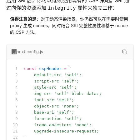
启用 SRI 后，你可以继续使用现有的 CSP 策略。SRI 通
过向你的资源添加
属性来独立工作：
integrity
值得注意的是
：对于动态渲染场景，你仍然可以在需要时使用
proxy 生成 nonces，同时结合 SRI 完整性属性和基于 nonce
的 CSP 方法。
next.config.js
const
 cspHeader
 =
 `
    default-src 'self';
    script-src 'self';
    style-src 'self';
    img-src 'self' blob: data:;
    font-src 'self';
    object-src 'none';
    base-uri 'self';
    form-action 'self';
    frame-ancestors 'none';
    upgrade-insecure-requests;
`