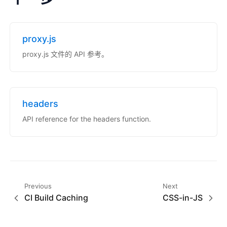
proxy.js
proxy.js 文件的 API 参考。
headers
API reference for the headers function.
Previous
Next
CI Build Caching
CSS-in-JS