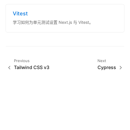
Vitest
学习如何为单元测试设置 Next.js 与 Vitest。
Previous
Next
Tailwind CSS v3
Cypress