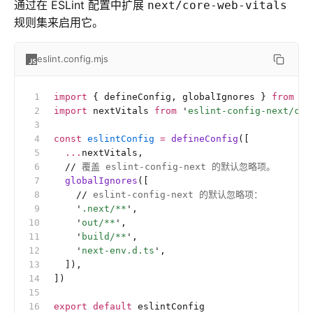
通过在 ESLint 配置中扩展
next/core-web-vitals
规则集来启用它。
eslint.config.mjs
import
 { defineConfig, globalIgnores } 
from
 '
e
import
 nextVitals 
from
 '
eslint-config-next/cor
const
 eslintConfig
 =
 defineConfig
([
  ...
nextVitals,
  //
 覆盖 eslint-config-next 的默认忽略项。
  globalIgnores
([
    //
 eslint-config-next 的默认忽略项：
    '
.next/**
'
,
    '
out/**
'
,
    '
build/**
'
,
    '
next-env.d.ts
'
,
  ]),
])
export
 default
 eslintConfig