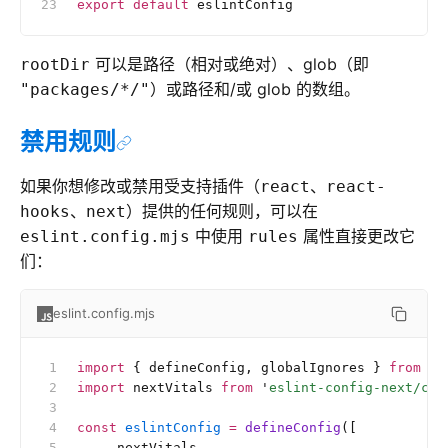
export
 default
 eslintConfig
可以是路径（相对或绝对）、glob（即
rootDir
）或路径和/或 glob 的数组。
"packages/*/"
禁用规则
如果你想修改或禁用受支持插件（
、
react
react-
、
）提供的任何规则，可以在
hooks
next
中使用
属性直接更改它
eslint.config.mjs
rules
们：
eslint.config.mjs
import
 { defineConfig, globalIgnores } 
from
 '
e
import
 nextVitals 
from
 '
eslint-config-next/cor
const
 eslintConfig
 =
 defineConfig
([
  ...
nextVitals,