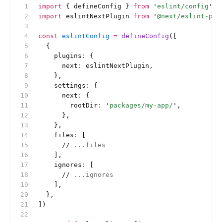
import
 { defineConfig } 
from
 '
eslint/config
'
import
 eslintNextPlugin 
from
 '
@next/eslint-plu
const
 eslintConfig
 =
 defineConfig
([
  {
    plugins
:
 {
      next
:
 eslintNextPlugin,
    },
    settings
:
 {
      next
:
 {
        rootDir
:
 '
packages/my-app/
'
,
      },
    },
    files
:
 [
      //
 ...files
    ],
    ignores
:
 [
      //
 ...ignores
    ],
  },
])