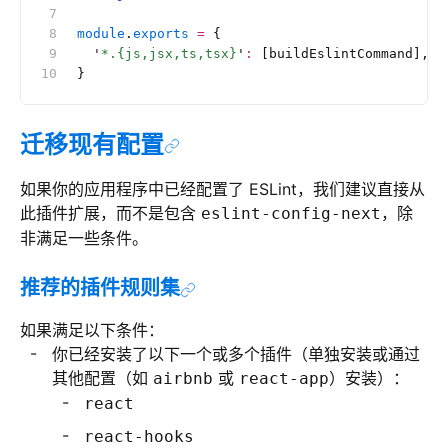
module
.
exports
 =
 {
  '
*.{js,jsx,ts,tsx}
'
:
 [buildEslintCommand],
}
迁移现有配置
如果你的应用程序中已经配置了 ESLint，我们建议直接从
此插件扩展，而不是包含
，除
eslint-config-next
非满足一些条件。
推荐的插件规则集
如果满足以下条件：
你已经安装了以下一个或多个插件（单独安装或通过
其他配置（如
或
）安装）：
airbnb
react-app
react
react-hooks