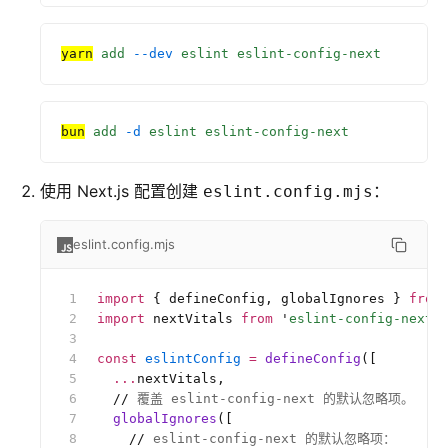
yarn
 add
 --dev
 eslint
 eslint-config-next
bun
 add
 -d
 eslint
 eslint-config-next
使用 Next.js 配置创建
：
eslint.config.mjs
eslint.config.mjs
import
 { defineConfig, globalIgnores } 
from
import
 nextVitals 
from
 '
eslint-config-next/
const
 eslintConfig
 =
 defineConfig
([
  ...
nextVitals,
  //
 覆盖 eslint-config-next 的默认忽略项。
  globalIgnores
([
    //
 eslint-config-next 的默认忽略项：