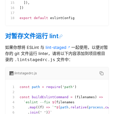
  ]),
])
export
 default
 eslintConfig
对暂存文件运行 lint
如果你想将 ESLint 与
lint-staged
一起使用，以便对暂
存的 git 文件运行 linter，请将以下内容添加到项目根目
录的
文件中：
.lintstagedrc.js
.lintstagedrc.js
const
 path
 =
 require
(
'
path
'
)
const
 buildEslintCommand
 =
 (filenames) 
=>
  `
eslint --fix 
${
filenames
    .
map
((f)
 =>
 `
"
${
path
.
relative
(
process
.
cwd
(
    .
join
(
'
 '
)
}
`