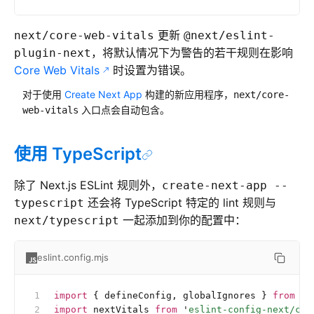
更新
next/core-web-vitals
@next/eslint-
，将默认情况下为警告的若干规则在影响
plugin-next
Core Web Vitals
时设置为错误。
对于使用
Create Next App
构建的新应用程序，
next/core-
入口点会自动包含。
web-vitals
使用 TypeScript
除了 Next.js ESLint 规则外，
create-next-app --
还会将 TypeScript 特定的 lint 规则与
typescript
一起添加到你的配置中：
next/typescript
eslint.config.mjs
import
 { defineConfig, globalIgnores } 
from
 '
e
import
 nextVitals 
from
 '
eslint-config-next/cor