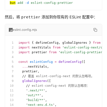
bun
 add
 -d
 eslint-config-prettier
然后，将
添加到你现有的 ESLint 配置中：
prettier
eslint.config.mjs
import
 { defineConfig, globalIgnores } 
from
 '
e
import
 nextVitals 
from
 '
eslint-config-next/cor
import
 prettier 
from
 '
eslint-config-prettier/f
const
 eslintConfig
 =
 defineConfig
([
  ...
nextVitals,
  prettier,
  //
 覆盖 eslint-config-next 的默认忽略项。
  globalIgnores
([
    //
 eslint-config-next 的默认忽略项：
    '
.next/**
'
,
    '
out/**
'
,
    '
build/**
'
,
    '
next-env.d.ts
'
,