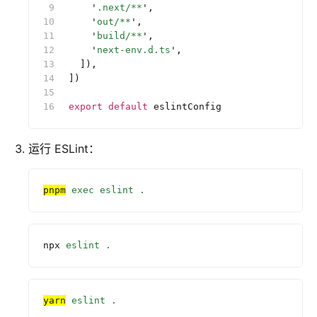
    '
.next/**
'
,
    '
out/**
'
,
    '
build/**
'
,
    '
next-env.d.ts
'
,
  ]),
])
export
 default
 eslintConfig
运行 ESLint：
pnpm
 exec
 eslint
 .
npx
 eslint
 .
yarn
 eslint
 .