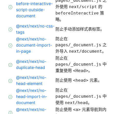
之
pages/_document.js
before-interactive-
外使用
的
next/script
script-outside-
策
beforeInteractive
document
略。
@next/next/no-css-
防止手动添加样式表标签。
tags
防止在
@next/next/no-
之
document-import-
pages/_document.js
in-page
外导入
。
next/document
防止在
@next/next/no-
中
pages/_document.js
duplicate-head
重复使用
。
<Head>
@next/next/no-
防止使用
元素。
<head>
head-element
防止在
@next/next/no-
中
head-import-in-
pages/_document.js
document
使用
。
next/head
@next/next/no-
防止使用
元素导航到内
<a>