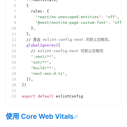
  {
    rules
:
 {
      '
react/no-unescaped-entities
'
:
 '
off
'
,
      '
@next/next/no-page-custom-font
'
:
 '
off
'
,
    },
  },
  //
 覆盖 eslint-config-next 的默认忽略项。
  globalIgnores
([
    //
 eslint-config-next 的默认忽略项：
    '
.next/**
'
,
    '
out/**
'
,
    '
build/**
'
,
    '
next-env.d.ts
'
,
  ]),
])
export
 default
 eslintConfig
使用 Core Web Vitals