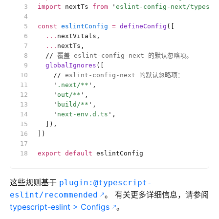
import
 nextTs 
from
 '
eslint-config-next/typescr
const
 eslintConfig
 =
 defineConfig
([
  ...
nextVitals,
  ...
nextTs,
  //
 覆盖 eslint-config-next 的默认忽略项。
  globalIgnores
([
    //
 eslint-config-next 的默认忽略项：
    '
.next/**
'
,
    '
out/**
'
,
    '
build/**
'
,
    '
next-env.d.ts
'
,
  ]),
])
export
 default
 eslintConfig
这些规则基于
plugin:@typescript-
。 有关更多详细信息，请参阅
eslint/recommended
typescript-eslint > Configs
。