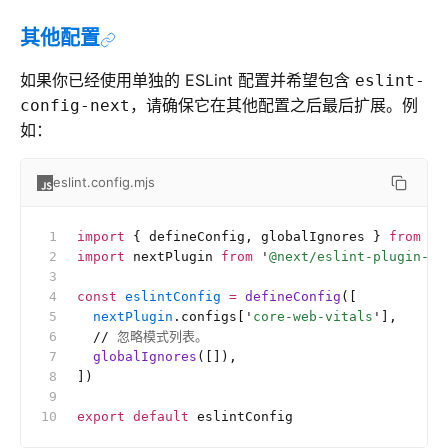
其他配置
如果你已经使用单独的 ESLint 配置并希望包含
eslint-
，请确保它在其他配置之后最后扩展。例
config-next
如：
eslint.config.mjs
import
 { defineConfig, globalIgnores } 
from
 '
e
import
 nextPlugin 
from
 '
@next/eslint-plugin-ne
const
 eslintConfig
 =
 defineConfig
([
  nextPlugin
.configs[
'
core-web-vitals
'
],
  //
 忽略模式列表。
  globalIgnores
([]),
])
export
 default
 eslintConfig