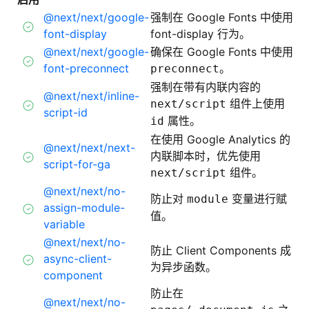
@next/next/google-
强制在 Google Fonts 中使用
font-display
font-display 行为。
@next/next/google-
确保在 Google Fonts 中使用
font-preconnect
。
preconnect
强制在带有内联内容的
@next/next/inline-
组件上使用
next/script
script-id
属性。
id
在使用 Google Analytics 的
@next/next/next-
内联脚本时，优先使用
script-for-ga
组件。
next/script
@next/next/no-
防止对
变量进行赋
module
assign-module-
值。
variable
@next/next/no-
防止 Client Components 成
async-client-
为异步函数。
component
防止在
@next/next/no-