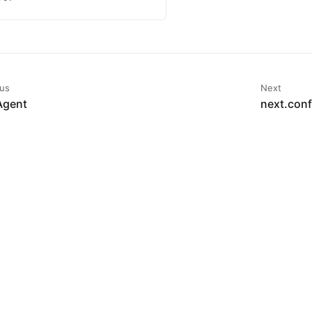
ous
Next
Agent
next.con