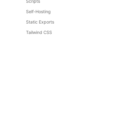
Scripts
Self-Hosting
Static Exports
Tailwind CSS
Testing
Third Party Libraries
Upgrading
Building Your Application
订阅我们的邮件
Routing
获取最新的 Next.js 资讯和教程
Rendering
Data Fetching
订阅
Configuring
API Reference