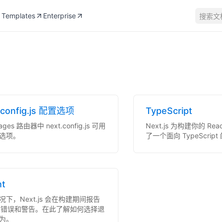
Templates
Enterprise
搜索文
.config.js 配置选项
TypeScript
ges 路由器中 next.config.js 可用
Next.js 为构建你的 Re
选项。
了一个面向 TypeScrip
nt
况下，Next.js 会在构建期间报告
int 错误和警告。在此了解如何选择退
为。