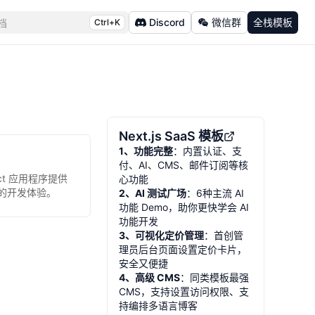
Discord
微信群
全栈模板
档
Ctrl+K
Next.js SaaS 模板
1、功能完整
：内置认证、支
付、AI、CMS、邮件订阅等核
act 应用程序提供
心功能
t 的开发体验。
2、AI 测试广场
：6种主流 AI
功能 Demo，助你更快学会 AI
功能开发
3、可视化定价管理
：首创管
理员后台页面设置定价卡片，
安全又便捷
4、高级 CMS
：同类模板最强
CMS，支持设置访问权限、支
持编排多语言博客