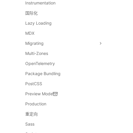
Instrumentation
国际化
Lazy Loading
MDX
Migrating
Multi-Zones
OpenTelemetry
Package Bundling
PostCSS
Preview Mode
Production
重定向
Sass