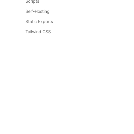
Scripts
Self-Hosting
Static Exports
Tailwind CSS
Testing
Third Party Libraries
Upgrading
Building Your Application
订阅我们的邮件
Routing
获取最新的 Next.js 资讯和教程
Rendering
Data Fetching
订阅
Configuring
API Reference