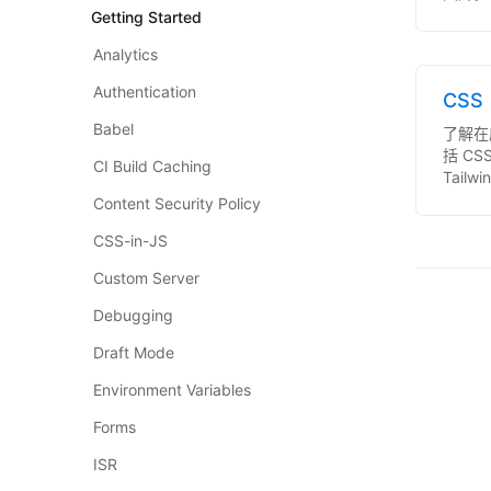
Getting Started
Analytics
Authentication
CSS
Babel
了解在
括 CSS
CI Build Caching
Tailw
Content Security Policy
CSS-in-JS
Custom Server
Debugging
Draft Mode
Environment Variables
Forms
ISR