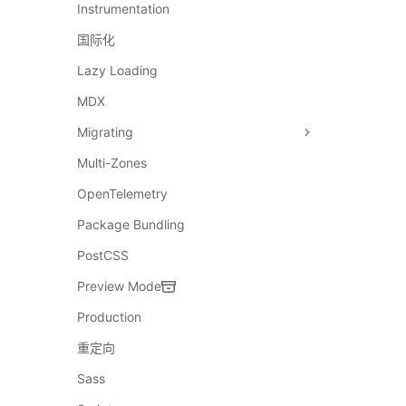
Instrumentation
国际化
Lazy Loading
MDX
Migrating
Multi-Zones
OpenTelemetry
Package Bundling
PostCSS
Preview Mode
Production
重定向
Sass