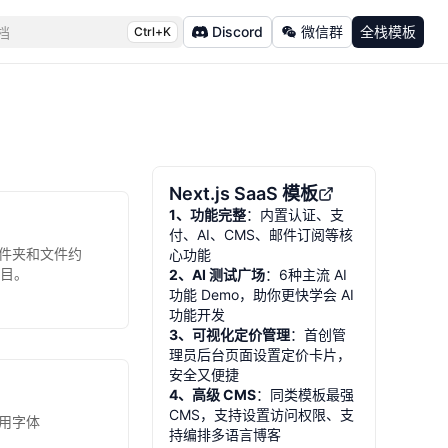
Discord
微信群
全栈模板
档
Ctrl+K
Next.js SaaS 模板
1、功能完整
：内置认证、支
付、AI、CMS、邮件订阅等核
的文件夹和文件约
心功能
目。
2、AI 测试广场
：6种主流 AI
功能 Demo，助你更快学会 AI
功能开发
3、可视化定价管理
：首创管
理员后台页面设置定价卡片，
安全又便捷
4、高级 CMS
：同类模板最强
CMS，支持设置访问权限、支
使用字体
持编排多语言博客