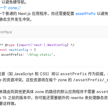
中，以避免硬导航。
个 zone
是一个普通的 Next.js 应用程序，你还需要配置
assetPrefix
以避免与
静态文件发生冲突。
config.js
**
 @
type
 {
import('next').NextConfig
}
 */
onst
 nextConfig
 =
 {
 assetPrefix
:
 '
/blog-static
'
,
s 资源（如 JavaScript 和 CSS）将以
作为前缀，
assetPrefix
ne 的资源冲突。这些资源将在每个 zone 的
/assetPrefix/_
未路由到其他更具体 zone 的路径的默认应用程序不需要
asse
.js 15 之前的版本中，你可能还需要额外的 rewrite 来处理静态资源。
要这样做。