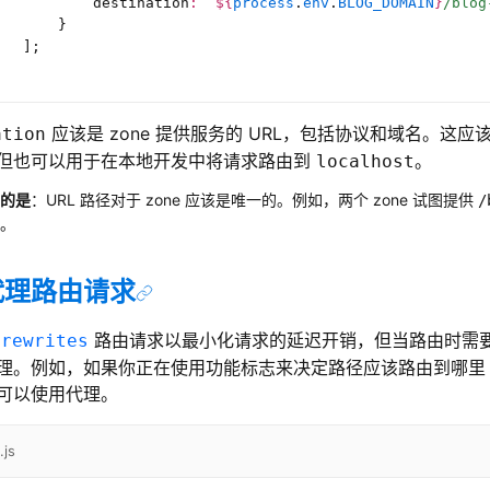
           destination
:
 `
${
process
.
env
.
BLOG_DOMAIN
}
/blog
       }
   ];
应该是 zone 提供服务的 URL，包括协议和域名。这应该指
ation
但也可以用于在本地开发中将请求路由到
。
localhost
的是
：URL 路径对于 zone 应该是唯一的。例如，两个 zone 试图提供
/
。
代理路由请求
过
路由请求以最小化请求的延迟开销，但当路由时需
rewrites
理。例如，如果你正在使用功能标志来决定路径应该路由到哪里
可以使用代理。
.js