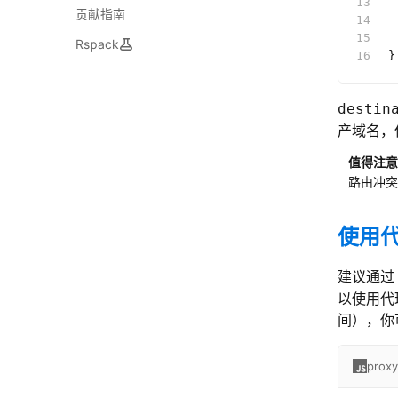
 
贡献指南
 
 
Rspack
}
destin
产域名，
值得注意
路由冲突
使用
建议通
以使用代
间），你
proxy