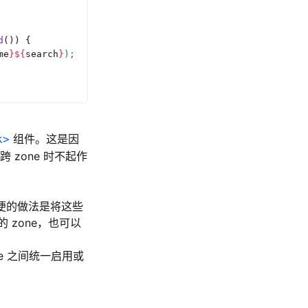
d
()) {
me
}${
search
}
);
组件。这是因
k>
zone 时不起作
常方便的做法是将这些
zone，也可以
e 之间统一启用或