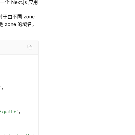
Next.js 应用
对于由不同 zone
 zone 的域名，
`
,
/:path+
`
,