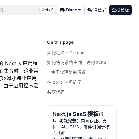
Discord
微信群
全栈模板
档
Ctrl+K
On this page
如何定义一个 zone
如何将请求路由到正确的 zone
ext.js 应用程
面集合时，这非常
使用代理路由请求
可以减小每个应用
在 zone 之间链接
码。由于应用程序是
共享代码
。
Next.js SaaS 模板
1、功能完整
：内置认证、支
付、AI、CMS、邮件订阅等核
心功能