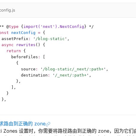
config.js
**
 @
type
 {
import('next').NextConfig
}
 */
onst
 nextConfig
 =
 {
 assetPrefix
:
 '
/blog-static
'
,
 async
 rewrites
() {
   return
 {
     beforeFiles
:
 [
       {
         source
:
 '
/blog-static/_next/:path+
'
,
         destination
:
 '
/_next/:path+
'
,
       },
     ],
   }
 },
求路由到正确的 zone
lti Zones 设置时，你需要将路径路由到正确的 zone，因为