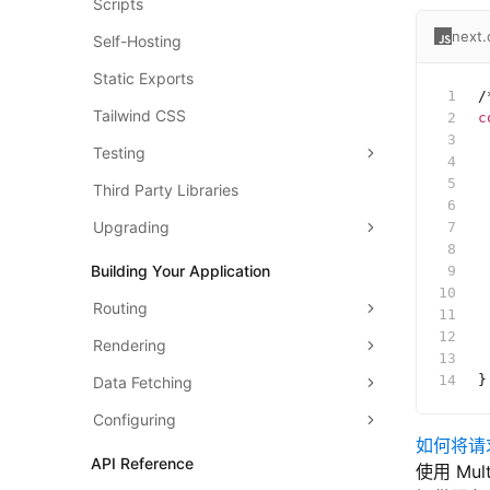
Scripts
next.
Self-Hosting
Static Exports
/
Tailwind CSS
c
 
Testing
 
 
Third Party Libraries
 
Upgrading
 
 
Building Your Application
 
 
Routing
 
 
Rendering
 
}
Data Fetching
Configuring
如何将请
API Reference
使用 Mu