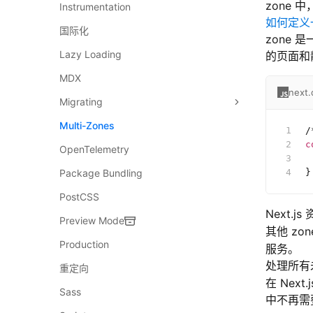
zone 
Instrumentation
如何定义一
国际化
zone 
Lazy Loading
的页面和
MDX
next.
Migrating
Multi-Zones
/
c
OpenTelemetry
 
}
Package Bundling
PostCSS
Next.j
Preview Mode
其他 zo
Production
服务。
处理所有
重定向
在 Next
Sass
中不再需