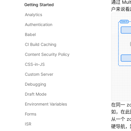
通过 M
Getting Started
户来说看
Analytics
Authentication
Babel
CI Build Caching
Content Security Policy
CSS-in-JS
Custom Server
Debugging
Draft Mode
Environment Variables
在同一 
如，在此
Forms
从一个 z
ISR
硬导航，