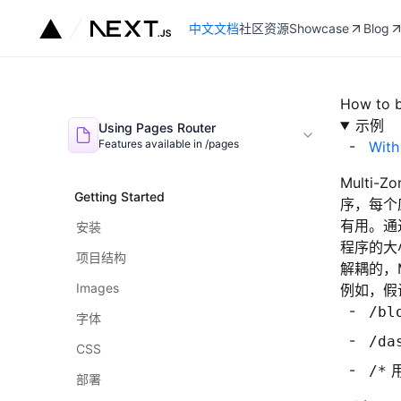
中文文档
社区资源
Showcase
Blog
How to b
示例
Using Pages Router
Features available in /pages
With
Multi
Getting Started
序，每个
有用。通
安装
程序的大
项目结构
解耦的，M
Images
例如，假
/bl
字体
/da
CSS
用
/*
部署