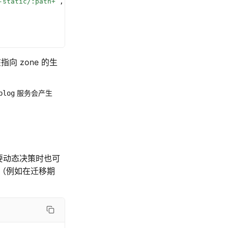
-static/:path+
`
,
向 zone 的生
服务会产生
blog
要动态决策时也可
（例如在迁移期