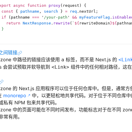
xport
 async
 function
 proxy
(request) {
 const
 { 
pathname
, 
search
 } 
=
 req
.nextUrl;
 if
 (pathname 
===
 '
/your-path
'
 &&
 myFeatureFlag
.
isEnable
   return
 NextResponse
.
rewrite
(
`
${
rewriteDomain
}${
pathna
 }
e 之间链接
 zone 中路径的链接应该使用
标签，而不是 Next.js 的
a
<Lin
t.js 会尝试预取并软导航到
组件中的任何相对路径，这在跨 
<Link>
zone 的 Next.js 应用程序可以位于任何仓库中。但是，通
在
monorepo
中，以更轻松地共享代码。对于位于不同仓库中的 
或私有 NPM 包来共享代码。
 zone 中的页面可能在不同时间发布，功能标志对于在不同 zon
非常有用。