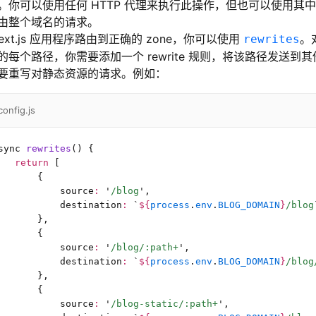
你可以使用任何 HTTP 代理来执行此操作，但也可以使用其中一个 
由整个域名的请求。
ext.js 应用程序路由到正确的 zone，你可以使用
。
rewrites
每个路径，你需要添加一个 rewrite 规则，将该路径发送到其他
要重写对静态资源的请求。例如：
config.js
sync 
rewrites
() {
   return
 [
       {
           source
:
 '
/blog
'
,
           destination
:
 `
${
process
.
env
.
BLOG_DOMAIN
}
/blog
       },
       {
           source
:
 '
/blog/:path+
'
,
           destination
:
 `
${
process
.
env
.
BLOG_DOMAIN
}
/blog
       },
       {
           source
:
 '
/blog-static/:path+
'
,