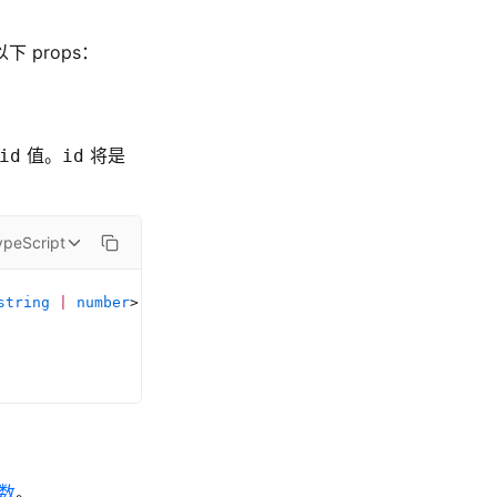
 props：
值。
将是
id
id
。
ypeScript
string
 |
 number
>
 }) {
数
。