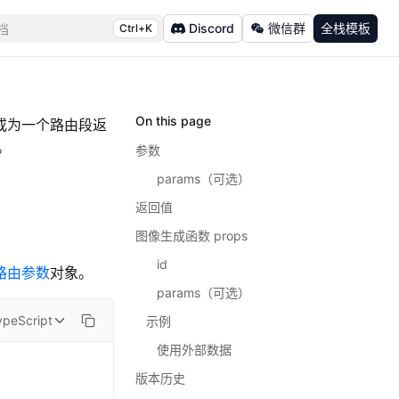
Discord
微信群
全栈模板
档
Ctrl+K
On this page
或为一个路由段返
。
参数
params（可选）
返回值
图像生成函数 props
id
路由参数
对象。
params（可选）
ypeScript
示例
使用外部数据
版本历史