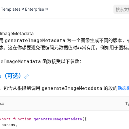
Templates
Enterprise
搜索文
eImageMetadata
用
为一个图像生成不同的版本，
generateImageMetadata
像。这在你想要避免硬编码元数据值时非常有用，例如用于图标
函数接受以下参数：
teImageMetadata
s
（可选）
，包含从根段到调用
的段的
动态
generateImageMetadata
T
tsx
xport
 function
 generateImageMetadata
({
 params,