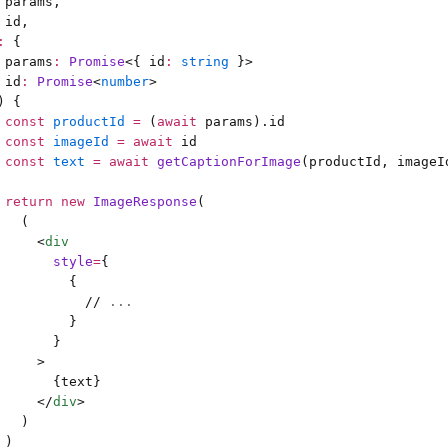
 params,
 id,
:
 {
 params
:
 Promise
<{
 id
:
 string
 }>
 id
:
 Promise
<
number
>
) {
 const
 productId
 =
 (
await
 params).id
 const
 imageId
 =
 await
 id
 const
 text
 =
 await
 getCaptionForImage
(productId, imageI
 return
 new
 ImageResponse
(
   (
     <
div
       style
=
{
         {
           //
 ...
         }
       }
     >
       {text}
     </
div
>
   )
 )