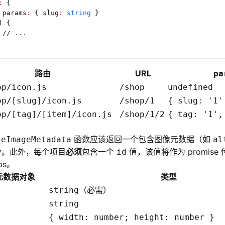
:
 {
 params
:
 {
 slug
:
 string
 }
) {
 //
 ...
路由
URL
pa
op/icon.js
/shop
undefined
op/[slug]/icon.js
/shop/1
{ slug: '1'
op/[tag]/[item]/icon.js
/shop/1/2
{ tag: '1',
函数应该返回一个包含图像元数据（如
teImageMetadata
al
。此外，每个项目
必须
包含一个
值，该值将作为 promis
y
id
ps。
元数据对象
类型
（必需）
string
string
{ width: number; height: number }