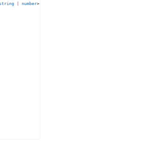
string
 |
 number
>
 }) {