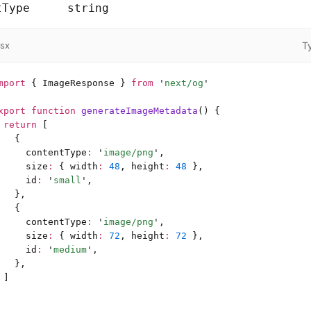
tType
string
T
tsx
mport
 { ImageResponse } 
from
 '
next/og
'
xport
 function
 generateImageMetadata
() {
 return
 [
   {
     contentType
:
 '
image/png
'
,
     size
:
 { width
:
 48
, height
:
 48
 },
     id
:
 '
small
'
,
   },
   {
     contentType
:
 '
image/png
'
,
     size
:
 { width
:
 72
, height
:
 72
 },
     id
:
 '
medium
'
,
   },
 ]