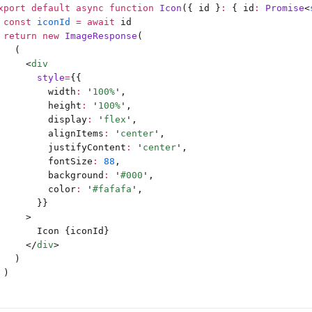
xport
 default
 async
 function
 Icon
({ id }
:
 {
 id
:
 Promise
<
 const
 iconId
 =
 await
 id
 return
 new
 ImageResponse
(
   (
     <
div
       style
=
{{
         width
:
 '
100%
'
,
         height
:
 '
100%
'
,
         display
:
 '
flex
'
,
         alignItems
:
 '
center
'
,
         justifyContent
:
 '
center
'
,
         fontSize
:
 88
,
         background
:
 '
#000
'
,
         color
:
 '
#fafafa
'
,
       }}
     >
       Icon {iconId}
     </
div
>
   )
 )