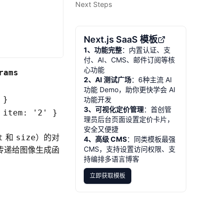
Next Steps
Next.js SaaS 模板
1、功能完整
：内置认证、支
付、AI、CMS、邮件订阅等核
心功能
rams
2、AI 测试广场
：6种主流 AI
功能 Demo，助你更快学会 AI
 }
功能开发
3、可视化定价管理
：首创管
 item: '2' }
理员后台页面设置定价卡片，
安全又便捷
和
）的对
t
size
4、高级 CMS
：同类模板最强
e 传递给图像生成函
CMS，支持设置访问权限、支
持编排多语言博客
立即获取模板
立即获取模板