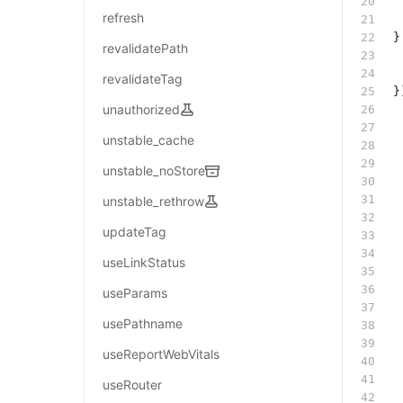
 
refresh
 
}
revalidatePath
 
 
revalidateTag
}
unauthorized
 
 
unstable_cache
 
unstable_noStore
 
 
unstable_rethrow
 
updateTag
 
 
useLinkStatus
 
 
useParams
 
usePathname
 
 
useReportWebVitals
 
 
useRouter
 