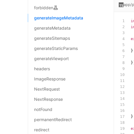
app/p
forbidden
generateImageMetadata
i
i
generateMetadata
generateSitemaps
e
 
generateStaticParams
}
 
generateViewport
}
headers
 
ImageResponse
 
 
NextRequest
 
 
NextResponse
 
notFound
 
}
permanentRedirect
e
redirect