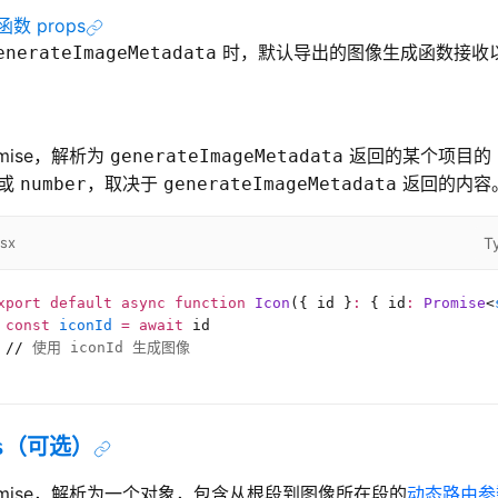
数 props
时，默认导出的图像生成函数接收以下
enerateImageMetadata
omise，解析为
返回的某个项目的
generateImageMetadata
或
，取决于
返回的内容
number
generateImageMetadata
T
tsx
xport
 default
 async
 function
 Icon
({ id }
:
 {
 id
:
 Promise
<
 const
 iconId
 =
 await
 id
 //
 使用 iconId 生成图像
s
（可选）
romise，解析为一个对象，包含从根段到图像所在段的
动态路由参