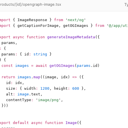
T
roducts/[id]/opengraph-image.tsx
mport
 { ImageResponse } 
from
 '
next/og
'
mport
 { getCaptionForImage, getOGImages } 
from
 '
@/app/ut
xport
 async
 function
 generateImageMetadata
({
 params,
:
 {
 params
:
 {
 id
:
 string
 }
) {
 const
 images
 =
 await
 getOGImages
(
params
.id)
 return
 images
.
map
((image, idx) 
=>
 ({
   id
:
 idx,
   size
:
 { width
:
 1200
, height
:
 600
 },
   alt
:
 image
.text,
   contentType
:
 '
image/png
'
,
 }))
xport
 default
 async
 function
 Image
({