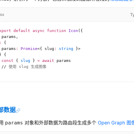
T
tsx
xport
 default
 async
 function
 Icon
({
 params,
:
 {
 params
:
 Promise
<{
 slug
:
 string
 }>
) {
 const
 { 
slug
 } 
=
 await
 params
 //
 使用 slug 生成图像
部数据
用
对象和外部数据为路由段生成多个
Open Graph 图
params