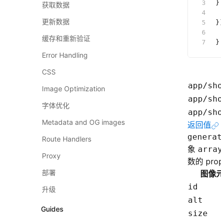
}
获取数据
 
更新数据
}
 
缓存和重新验证
}
Error Handling
CSS
app/sh
Image Optimization
app/sh
字体优化
app/sh
Metadata and OG images
返回值
genera
Route Handlers
象
arra
Proxy
数的 pro
部署
图像
id
升级
alt
Guides
size