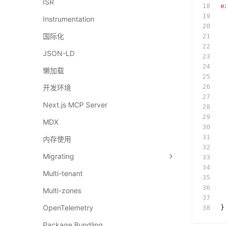
ISR
e
 
Instrumentation
 
国际化
 
 
JSON-LD
 
 
懒加载
 
 
开发环境
 
Next.js MCP Server
 
 
MDX
 
 
内存使用
 
Migrating
 
 
Multi-tenant
 
 
Multi-zones
 
OpenTelemetry
}
Package Bundling