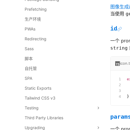
图像生成函
Prefetching
当使用
g
生产环境
id
PWAs
Redirecting
一个 pr
string
Sass
脚本
icon.
自托管
SPA
e
 
Static Exports
 
}
Tailwind CSS v3
Testing
param
Third Party Libraries
Upgrading
一个 p