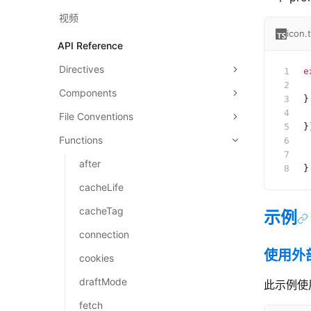
视频
icon.
API Reference
Directives
e
 
Components
}
 
File Conventions
}
Functions
 
 
after
}
cacheLife
cacheTag
示例
connection
使用外
cookies
draftMode
此示例使
fetch