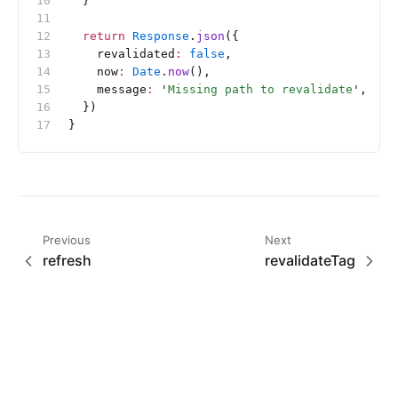
  }
  return
 Response
.
json
({
    revalidated
:
 false
,
    now
:
 Date
.
now
(),
    message
:
 '
Missing path to revalidate
'
,
  })
}
Previous
Next
refresh
revalidateTag