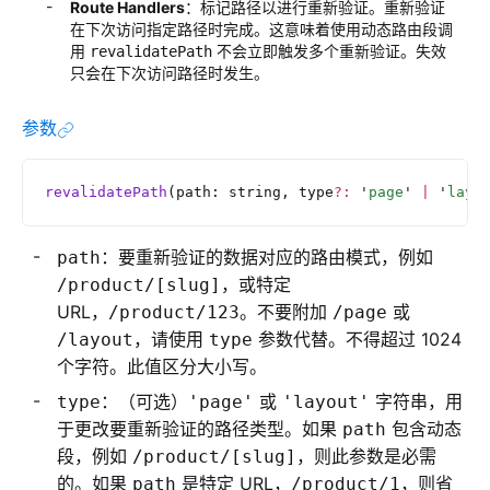
Route Handlers
：标记路径以进行重新验证。重新验证
在下次访问指定路径时完成。这意味着使用动态路由段调
用
不会立即触发多个重新验证。失效
revalidatePath
只会在下次访问路径时发生。
参数
revalidatePath
(path: string, type
?:
 '
page
'
 |
 '
layo
：要重新验证的数据对应的路由模式，例如
path
，或特定
/product/[slug]
URL，
。不要附加
或
/product/123
/page
，请使用
参数代替。不得超过 1024
/layout
type
个字符。此值区分大小写。
：（可选）
或
字符串，用
type
'page'
'layout'
于更改要重新验证的路径类型。如果
包含动态
path
段，例如
，则此参数是必需
/product/[slug]
的。如果
是特定 URL，
，则省
path
/product/1