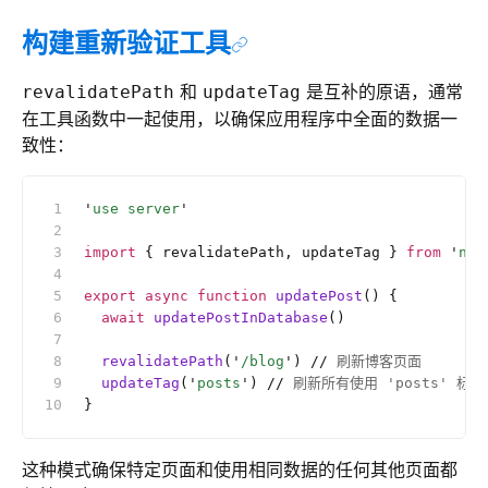
构建重新验证工具
和
是互补的原语，通常
revalidatePath
updateTag
在工具函数中一起使用，以确保应用程序中全面的数据一
致性：
'
use server
'
import
 { revalidatePath, updateTag } 
from
 '
nex
export
 async
 function
 updatePost
() {
  await
 updatePostInDatabase
()
  revalidatePath
(
'
/blog
'
) 
//
 刷新博客页面
  updateTag
(
'
posts
'
) 
//
 刷新所有使用 'posts' 标
}
这种模式确保特定页面和使用相同数据的任何其他页面都