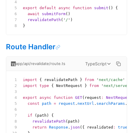
export
 default
 async
 function
 submit
() {
  await
 submitForm
()
  revalidatePath
(
'
/
'
)
}
Route Handler
TypeScript
app/api/revalidate/route.ts
import
 { revalidatePath } 
from
 '
next/cache
'
import
 type
 { NextRequest } 
from
 '
next/server
'
export
 async
 function
 GET
(request
:
 NextRequest
  const
 path
 =
 request
.
nextUrl
.
searchParams
.
ge
  if
 (path) {
    revalidatePath
(path)
    return
 Response
.
json
({ revalidated
:
 true
, 