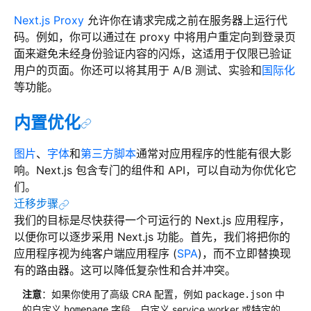
Next.js Proxy
允许你在请求完成之前在服务器上运行代
码。例如，你可以通过在 proxy 中将用户重定向到登录页
面来避免未经身份验证内容的闪烁，这适用于仅限已验证
用户的页面。你还可以将其用于 A/B 测试、实验和
国际化
等功能。
内置优化
图片
、
字体
和
第三方脚本
通常对应用程序的性能有很大影
响。Next.js 包含专门的组件和 API，可以自动为你优化它
们。
迁移步骤
我们的目标是尽快获得一个可运行的 Next.js 应用程序，
以便你可以逐步采用 Next.js 功能。首先，我们将把你的
应用程序视为纯客户端应用程序 (
SPA
)，而不立即替换现
有的路由器。这可以降低复杂性和合并冲突。
注意
：如果你使用了高级 CRA 配置，例如
中
package.json
的自定义
字段、自定义 service worker 或特定的
homepage