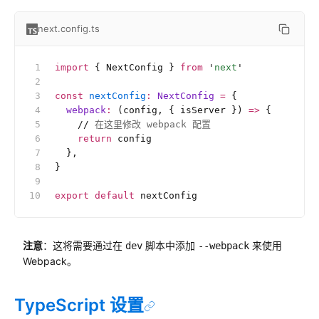
next.config.ts
import
 { NextConfig } 
from
 '
next
'
const
 nextConfig
:
 NextConfig 
=
 {
  webpack
:
 (config, { isServer }) 
=>
 {
    //
 在这里修改 webpack 配置
    return
 config
  },
}
export
 default
 nextConfig
注意
：这将需要通过在
脚本中添加
来使用
dev
--webpack
Webpack。
TypeScript 设置