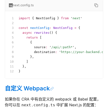
next.config.ts
import
 { NextConfig } 
from
 '
next
'
const
 nextConfig
:
 NextConfig 
=
 {
  async
 rewrites
() {
    return
 [
      {
        source
:
 '
/api/:path*
'
,
        destination
:
 '
https://your-backend.com
      },
    ]
  },
}
自定义 Webpack
如果你在 CRA 中有自定义的 webpack 或 Babel 配置，
你可以在
中扩展 Next.js 的配置：
next.config.ts