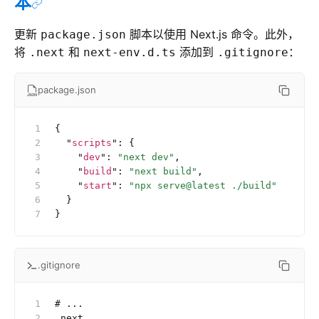
本
更新
脚本以使用 Next.js 命令。此外，
package.json
将
和
添加到
：
.next
next-env.d.ts
.gitignore
package.json
{
  "
scripts
"
:
 {
    "
dev
"
:
 "next dev"
,
    "
build
"
:
 "next build"
,
    "
start
"
:
 "npx serve@latest ./build"
  }
}
.gitignore
# ...
.next