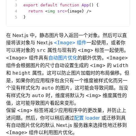
export
 default
 function
 App
() {
  return
 <
img
 src
=
{image} />
}
在 Next.js 中，静态图片导入返回一个对象。然后可以直
接将该对象与 Next.js
组件
一起使用，或者你
<Image>
可以将对象的
属性与现有的
标签一起使用。
src
<img>
组件具有
自动图片优化
的额外优势。
<Image>
<Image>
组件会根据图片的尺寸自动设置生成的
的
<img>
width
和
属性。这可以防止图片加载时的布局偏移。但
height
是，如果你的应用程序包含只有一个维度被样式化而另一
个没有样式化为
的图片，这可能会导致问题。当没
auto
有样式化为
时，维度将默认为
维度属性的
auto
<img>
值，这可能导致图片看起来变形。
保留
标签将减少应用程序中的更改量，并防止上
<img>
述问题。然后，你可以稍后通过
配置 loader
或迁移到具
有自动图片优化的默认 Next.js 服务器来选择性地迁移到
组件以利用图片优化。
<Image>