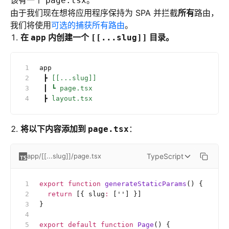
该有一个
。
page.tsx
由于我们现在想将应用程序保持为 SPA 并拦截
所有
路由，
我们将使用
可选的捕获所有路由
。
在
内创建一个
目录。
app
[[...slug]]
app
 ┣
 [[...slug]]
 ┃
 ┗
 page.tsx
 ┣
 layout.tsx
将以下内容添加到
：
page.tsx
TypeScript
app/[[...slug]]/page.tsx
export
 function
 generateStaticParams
() {
  return
 [{ slug
:
 [
''
] }]
}
export
 default
 function
 Page
() {