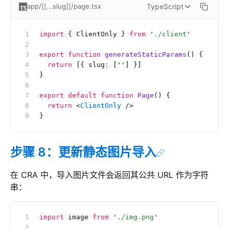
TypeScript
app/[[...slug]]/page.tsx
import
 { ClientOnly } 
from
 '
./client
'
export
 function
 generateStaticParams
() {
  return
 [{ slug
:
 [
''
] }]
}
export
 default
 function
 Page
() {
  return
 <
ClientOnly
 />
}
步骤 8：更新静态图片导入
在 CRA 中，导入图片文件会返回其公共 URL 作为字符
串：
import
 image 
from
 '
./img.png
'