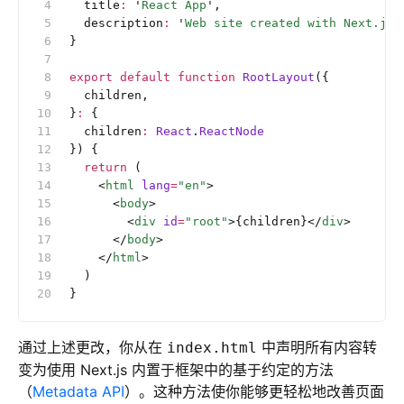
  title
:
 '
React App
'
,
  description
:
 '
Web site created with Next.js.
}
export
 default
 function
 RootLayout
({
  children,
}
:
 {
  children
:
 React
.
ReactNode
}) {
  return
 (
    <
html
 lang
=
"en"
>
      <
body
>
        <
div
 id
=
"root"
>{children}</
div
>
      </
body
>
    </
html
>
  )
}
通过上述更改，你从在
中声明所有内容转
index.html
变为使用 Next.js 内置于框架中的基于约定的方法
（
Metadata API
）。这种方法使你能够更轻松地改善页面