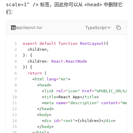
标签，因此你可以从
中删除它
scale=1" />
<head>
们：
TypeScript
app/layout.tsx
export
 default
 function
 RootLayout
({
  children,
}
:
 {
  children
:
 React
.
ReactNode
}) {
  return
 (
    <
html
 lang
=
"en"
>
      <
head
>
        <
link
 rel
=
"icon"
 href
=
"%PUBLIC_URL%/fa
        <
title
>React App</
title
>
        <
meta
 name
=
"description"
 content
=
"Web 
      </
head
>
      <
body
>
        <
div
 id
=
"root"
>{children}</
div
>
      </
body
>
    </
html
>