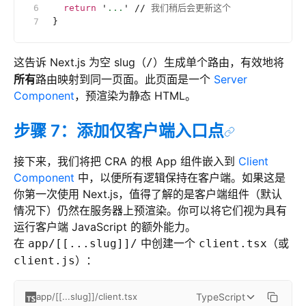
  return
 '
...
'
 //
 我们稍后会更新这个
}
这告诉 Next.js 为空 slug（
）生成单个路由，有效地将
/
所有
路由映射到同一页面。此页面是一个
Server
Component
，预渲染为静态 HTML。
步骤 7：添加仅客户端入口点
接下来，我们将把 CRA 的根 App 组件嵌入到
Client
Component
中，以便所有逻辑保持在客户端。如果这是
你第一次使用 Next.js，值得了解的是客户端组件（默认
情况下）仍然在服务器上预渲染。你可以将它们视为具有
运行客户端 JavaScript 的额外能力。
在
中创建一个
（或
app/[[...slug]]/
client.tsx
）：
client.js
TypeScript
app/[[...slug]]/client.tsx