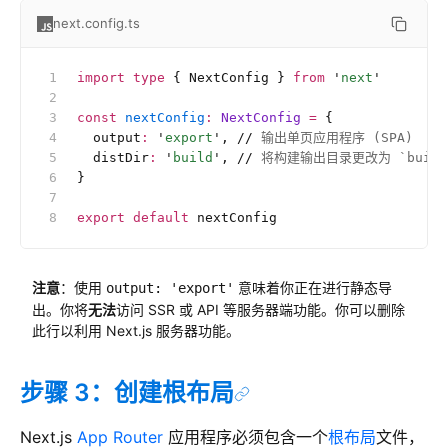
next.config.ts
import
 type
 { NextConfig } 
from
 '
next
'
const
 nextConfig
:
 NextConfig 
=
 {
  output
:
 '
export
'
, 
//
 输出单页应用程序 (SPA)
  distDir
:
 '
build
'
, 
//
 将构建输出目录更改为 `build
}
export
 default
 nextConfig
注意
：使用
意味着你正在进行静态导
output: 'export'
出。你将
无法
访问 SSR 或 API 等服务器端功能。你可以删除
此行以利用 Next.js 服务器功能。
步骤 3：创建根布局
Next.js
App Router
应用程序必须包含一个
根布局
文件，