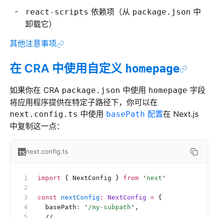
依赖项（从
中
react-scripts
package.json
卸载它）
其他注意事项
在 CRA 中使用自定义
homepage
如果你在 CRA
中使用
字段
package.json
homepage
将应用程序提供在特定子路径下，你可以在
中使用
配置
在 Next.js
next.config.ts
basePath
中复制这一点：
next.config.ts
import
 { NextConfig } 
from
 '
next
'
const
 nextConfig
:
 NextConfig 
=
 {
  basePath
:
 '
/my-subpath
'
,
  //
 ...