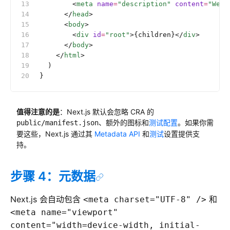
        <
meta
 name
=
"description"
 content
=
"Web 
      </
head
>
      <
body
>
        <
div
 id
=
"root"
>{children}</
div
>
      </
body
>
    </
html
>
  )
}
值得注意的是
：Next.js 默认会忽略 CRA 的
、额外的图标和
测试配置
。如果你需
public/manifest.json
要这些，Next.js 通过其
Metadata API
和
测试
设置提供支
持。
步骤 4：元数据
Next.js 会自动包含
和
<meta charset="UTF-8" />
<meta name="viewport"
content="width=device-width, initial-