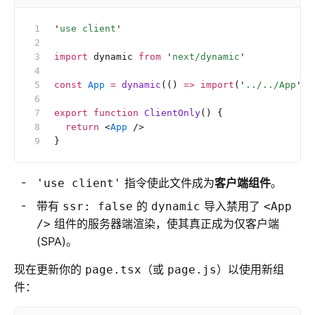
'
use client
'
import
 dynamic 
from
 '
next/dynamic
'
const
 App
 =
 dynamic
(() 
=>
 import
(
'
../../App
'
),
export
 function
 ClientOnly
() {
  return
 <
App
 />
}
指令使此文件成为
客户端组件
。
'use client'
带有
的
导入禁用了
ssr: false
dynamic
<App
组件的服务器端渲染，使其真正成为仅客户端
/>
(SPA)。
现在更新你的
（或
）以使用新组
page.tsx
page.js
件：