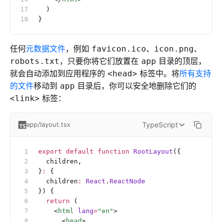
  )
}
任何
元数据文件
，例如
、
、
favicon.ico
icon.png
，只要你将它们放置在
目录的顶层，
robots.txt
app
就会自动添加到应用程序的
标签中。将
所有支持
<head>
的文件
移动到
目录后，你可以安全地删除它们的
app
标签：
<link>
TypeScript
app/layout.tsx
export
 default
 function
 RootLayout
({
  children,
}
:
 {
  children
:
 React
.
ReactNode
}) {
  return
 (
    <
html
 lang
=
"en"
>
      <
head
>