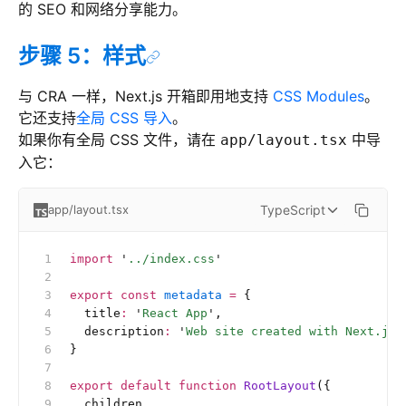
的 SEO 和网络分享能力。
步骤 5：样式
与 CRA 一样，Next.js 开箱即用地支持
CSS Modules
。
它还支持
全局 CSS 导入
。
如果你有全局 CSS 文件，请在
中导
app/layout.tsx
入它：
TypeScript
app/layout.tsx
import
 '
../index.css
'
export
 const
 metadata
 =
 {
  title
:
 '
React App
'
,
  description
:
 '
Web site created with Next.js.
}
export
 default
 function
 RootLayout
({
  children,