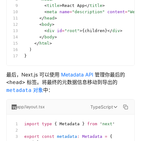
        <
title
>React App</
title
>
        <
meta
 name
=
"description"
 content
=
"Web 
      </
head
>
      <
body
>
        <
div
 id
=
"root"
>{children}</
div
>
      </
body
>
    </
html
>
  )
}
最后，Next.js 可以使用
Metadata API
管理你最后的
标签。将最终的元数据信息移动到导出的
<head>
对象
中：
metadata
TypeScript
app/layout.tsx
import
 type
 { Metadata } 
from
 '
next
'
export
 const
 metadata
:
 Metadata 
=
 {