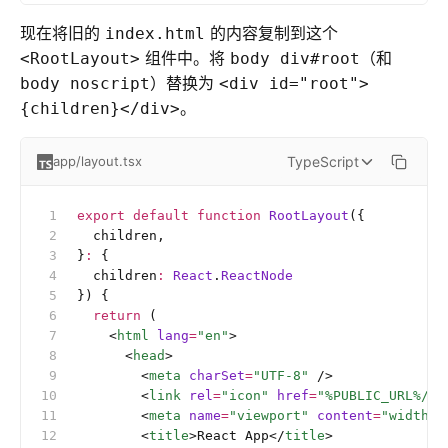
现在将旧的
的内容复制到这个
index.html
组件中。将
（和
<RootLayout>
body div#root
）替换为
body noscript
<div id="root">
。
{children}</div>
TypeScript
app/layout.tsx
export
 default
 function
 RootLayout
({
  children,
}
:
 {
  children
:
 React
.
ReactNode
}) {
  return
 (
    <
html
 lang
=
"en"
>
      <
head
>
        <
meta
 charSet
=
"UTF-8"
 />
        <
link
 rel
=
"icon"
 href
=
"%PUBLIC_URL%/fa
        <
meta
 name
=
"viewport"
 content
=
"width=d
        <
title
>React App</
title
>