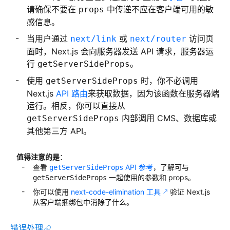
请确保不要在
中传递不应在客户端可用的敏
props
感信息。
当用户通过
或
访问页
next/link
next/router
面时，Next.js 会向服务器发送 API 请求，服务器运
行
。
getServerSideProps
使用
时，你不必调用
getServerSideProps
Next.js
API 路由
来获取数据，因为该函数在服务器端
运行。相反，你可以直接从
内部调用 CMS、数据库或
getServerSideProps
其他第三方 API。
值得注意的是
：
查看
API 参考
，了解可与
getServerSideProps
一起使用的参数和 props。
getServerSideProps
你可以使用
next-code-elimination 工具
验证 Next.js
从客户端捆绑包中消除了什么。
错误处理