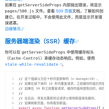
如果在
内部抛出错误，将显示
getServerSideProps
文件。查看
500 页面
文档，了解如何创
pages/500.js
建它。在开发过程中，不会使用此文件，而是显示开发错
误遮罩。
边缘情况
服务器端渲染（SSR）缓存
你可以在
中使用缓存标头
getServerSideProps
（
）来缓存动态响应。例如，使用
Cache-Control
。
stale-while-revalidate
//
 这个值被认为在十秒内是新鲜的（s-maxage=10）。
//
 如果在接下来的 10 秒内重复请求，之前缓存的值仍然是新
//
 如果在 59 秒之前重复请求，缓存的值将是陈旧的，但仍然会渲染（
//
//
 在后台，将发出重新验证请求以使用新值填充缓存。
//
 如果刷新页面，你将看到新值。
export
 async
 function
 getServerSideProps
({ req