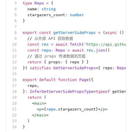
type
 Repo
 =
 {
  name
:
 string
  stargazers_count
:
 number
}
export
 const
 getServerSideProps
 =
 (
async
 () 
=>
  //
 从外部 API 获取数据
  const
 res
 =
 await
 fetch
(
'
https://api.github.
  const
 repo
:
 Repo 
=
 await
 res
.
json
()
  //
 通过 props 传递数据到页面
  return
 { props
:
 { repo } }
}) 
satisfies
 GetServerSideProps
<{ repo
:
 Repo 
}
export
 default
 function
 Page
({
  repo,
}
:
 InferGetServerSidePropsType
<
typeof
 getServe
  return
 (
    <
main
>
      <
p
>{
repo
.stargazers_count}</
p
>
    </
main
>
  )
}