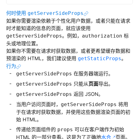
何时使用
getServerSideProps
如果你需要渲染依赖于个性化用户数据，或者只能在请求
时才能知道的信息的页面，就应该使用
。例如，
标
getServerSideProps
authorization
头或地理位置。
如果你不需要在请求时获取数据，或者更希望缓存数据和
预渲染的 HTML，我们建议使用
。
getStaticProps
行为
在服务器端运行。
getServerSideProps
只能从
页面
导出。
getServerSideProps
返回 JSON。
getServerSideProps
当用户访问页面时，
将用
getServerSideProps
于在请求时获取数据，并使用这些数据渲染页面的初
始 HTML。
传递给页面组件的
可以在客户端作为初始
props
HTML 的一部分查看。这是为了正确地
水合
页面。