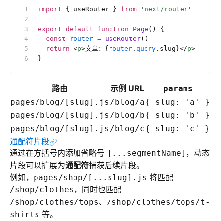
import
 { useRouter } 
from
 '
next/router
'
export
 default
 function
 Page
() {
  const
 router
 =
 useRouter
()
  return
 <
p
>文章：{
router
.
query
.slug}</
p
>
}
路由
示例 URL
params
pages/blog/[slug].js
/blog/a
{ slug: 'a' }
pages/blog/[slug].js
/blog/b
{ slug: 'b' }
pages/blog/[slug].js
/blog/c
{ slug: 'c' }
通配符片段
通过在方括号内添加省略号
，动态
[...segmentName]
片段可以扩展为
通配符
捕获后续片段。
例如，
将匹配
pages/shop/[...slug].js
，同时也匹配
/shop/clothes
、
/shop/clothes/tops
/shop/clothes/tops/t-
等。
shirts