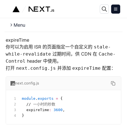
Menu
expireTime
你可以为启用 ISR 的页面指定一个自定义的
stale-
过期时间，供 CDN 在
while-revalidate
Cache-
header 中使用。
Control
打开
并添加
配置：
next.config.js
expireTime
next.config.js
module
.
exports
 =
 {
  //
 一小时的秒数
  expireTime
:
 3600
,
}