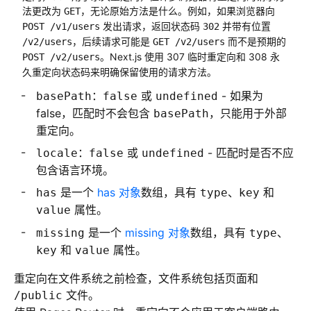
法更改为
，无论原始方法是什么。例如，如果浏览器向
GET
发出请求，返回状态码
并带有位置
POST /v1/users
302
，后续请求可能是
而不是预期的
/v2/users
GET /v2/users
。Next.js 使用 307 临时重定向和 308 永
POST /v2/users
久重定向状态码来明确保留使用的请求方法。
：
或
- 如果为
basePath
false
undefined
false，匹配时不会包含
，只能用于外部
basePath
重定向。
：
或
- 匹配时是否不应
locale
false
undefined
包含语言环境。
是一个
has 对象
数组，具有
、
和
has
type
key
属性。
value
是一个
missing 对象
数组，具有
、
missing
type
和
属性。
key
value
重定向在文件系统之前检查，文件系统包括页面和
文件。
/public