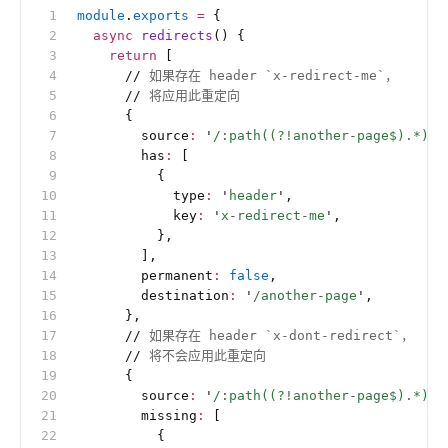
module
.
exports
 =
 {
  async
 redirects
() {
    return
 [
      //
 如果存在 header `x-redirect-me`，
      //
 将应用此重定向
      {
        source
:
 '
/:path((?!another-page$).*)
'
,
        has
:
 [
          {
            type
:
 '
header
'
,
            key
:
 '
x-redirect-me
'
,
          },
        ],
        permanent
:
 false
,
        destination
:
 '
/another-page
'
,
      },
      //
 如果存在 header `x-dont-redirect`，
      //
 将不会应用此重定向
      {
        source
:
 '
/:path((?!another-page$).*)
'
,
        missing
:
 [
          {