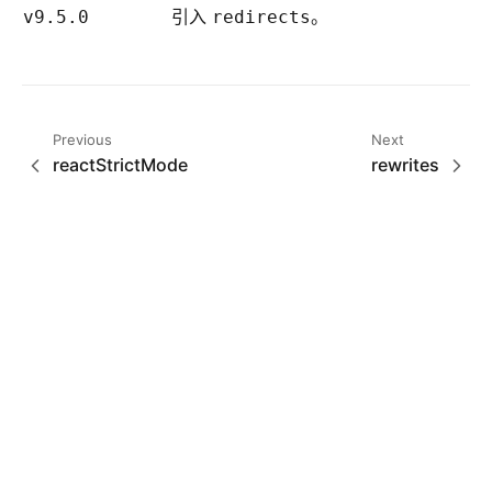
引入
。
v9.5.0
redirects
Previous
Next
reactStrictMode
rewrites