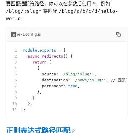
要匹配通配符路径，你可以在参数后使用
，例如
*
将匹配
/blog/:slug*
/blog/a/b/c/d/hello-
：
world
next.config.js
module
.
exports
 =
 {
  async
 redirects
() {
    return
 [
      {
        source
:
 '
/blog/:slug*
'
,
        destination
:
 '
/news/:slug*
'
, 
//
 匹配的
        permanent
:
 true
,
      },
    ]
  },
}
正则表达式路径匹配