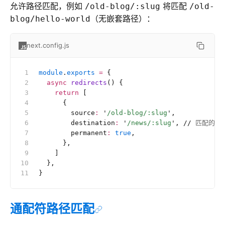
允许路径匹配，例如
将匹配
/old-blog/:slug
/old-
（无嵌套路径）：
blog/hello-world
next.config.js
module
.
exports
 =
 {
  async
 redirects
() {
    return
 [
      {
        source
:
 '
/old-blog/:slug
'
,
        destination
:
 '
/news/:slug
'
, 
//
 匹配的参
        permanent
:
 true
,
      },
    ]
  },
}
通配符路径匹配