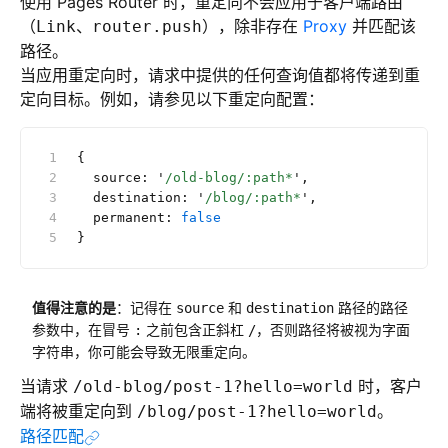
使用 Pages Router 时，重定向不会应用于客户端路由
（
、
），除非存在
Proxy
并匹配该
Link
router.push
路径。
当应用重定向时，请求中提供的任何查询值都将传递到重
定向目标。例如，请参见以下重定向配置：
{
  source: 
'
/old-blog/:path*
'
,
  destination: 
'
/blog/:path*
'
,
  permanent: 
false
}
值得注意的是
：记得在
和
路径的路径
source
destination
参数中，在冒号
之前包含正斜杠
，否则路径将被视为字面
:
/
字符串，你可能会导致无限重定向。
当请求
时，客户
/old-blog/post-1?hello=world
端将被重定向到
。
/blog/post-1?hello=world
路径匹配