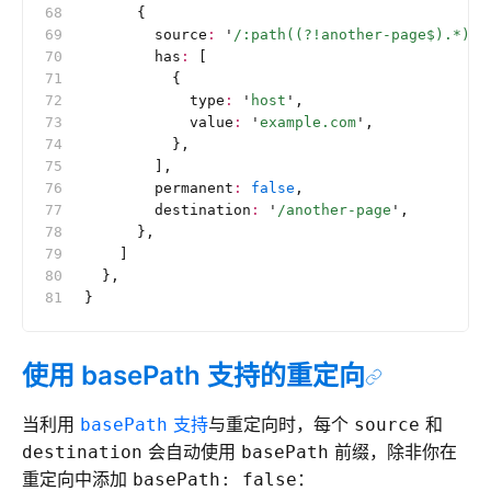
      {
        source
:
 '
/:path((?!another-page$).*)
'
,
        has
:
 [
          {
            type
:
 '
host
'
,
            value
:
 '
example.com
'
,
          },
        ],
        permanent
:
 false
,
        destination
:
 '
/another-page
'
,
      },
    ]
  },
}
使用 basePath 支持的重定向
当利用
支持
与重定向时，每个
和
basePath
source
会自动使用
前缀，除非你在
destination
basePath
重定向中添加
：
basePath: false