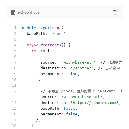
next.config.js
module
.
exports
 =
 {
  basePath
:
 '
/docs
'
,
  async
 redirects
() {
    return
 [
      {
        source
:
 '
/with-basePath
'
, 
//
 自动变为 /do
        destination
:
 '
/another
'
, 
//
 自动变为 /doc
        permanent
:
 false
,
      },
      {
        //
 不添加 /docs，因为设置了 basePath: fal
        source
:
 '
/without-basePath
'
,
        destination
:
 '
https://example.com
'
,
        basePath
:
 false
,
        permanent
:
 false
,
      },
    ]