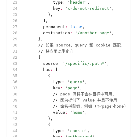
            type
:
 '
header
'
,
            key
:
 '
x-do-not-redirect
'
,
          },
        ],
        permanent
:
 false
,
        destination
:
 '
/another-page
'
,
      },
      //
 如果 source、query 和 cookie 匹配，
      //
 将应用此重定向
      {
        source
:
 '
/specific/:path*
'
,
        has
:
 [
          {
            type
:
 '
query
'
,
            key
:
 '
page
'
,
            //
 page 值将不会在目标中可用，
            //
 因为提供了 value 并且不使用
            //
 命名捕获组，例如 (?<page>home)
            value
:
 '
home
'
,
          },
          {
            type
:
 '
cookie
'
,
            key
:
 '
authorized
'
,