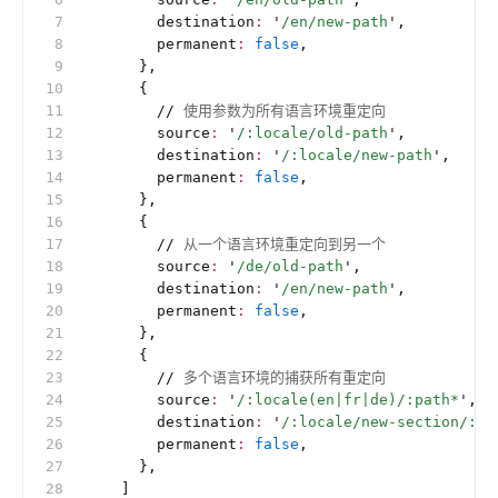
        destination
:
 '
/en/new-path
'
,
        permanent
:
 false
,
      },
      {
        //
 使用参数为所有语言环境重定向
        source
:
 '
/:locale/old-path
'
,
        destination
:
 '
/:locale/new-path
'
,
        permanent
:
 false
,
      },
      {
        //
 从一个语言环境重定向到另一个
        source
:
 '
/de/old-path
'
,
        destination
:
 '
/en/new-path
'
,
        permanent
:
 false
,
      },
      {
        //
 多个语言环境的捕获所有重定向
        source
:
 '
/:locale(en|fr|de)/:path*
'
,
        destination
:
 '
/:locale/new-section/:pa
        permanent
:
 false
,
      },
    ]