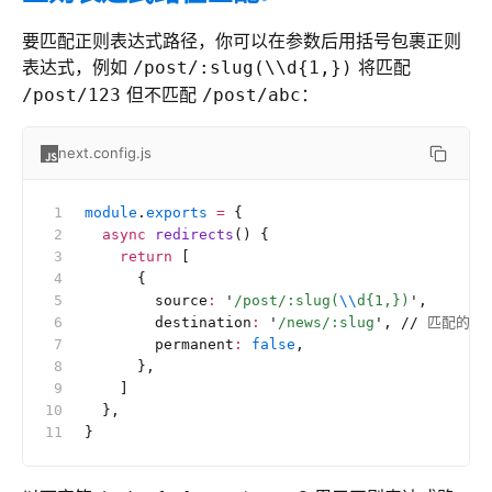
要匹配正则表达式路径，你可以在参数后用括号包裹正则
表达式，例如
将匹配
/post/:slug(\\d{1,})
但不匹配
：
/post/123
/post/abc
next.config.js
module
.
exports
 =
 {
  async
 redirects
() {
    return
 [
      {
        source
:
 '
/post/:slug(
\\
d{1,})
'
,
        destination
:
 '
/news/:slug
'
, 
//
 匹配的参
        permanent
:
 false
,
      },
    ]
  },
}