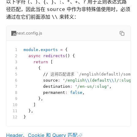
以下字符
、
、
、
、
、
、
、
用于正则表达式路
(
)
{
}
:
*
+
?
径匹配，因此当在
中作为非特殊值使用时，必须
source
通过在它们前面添加
来转义：
\\
next.config.js
module
.
exports
 =
 {
  async
 redirects
() {
    return
 [
      {
        //
 这将匹配请求 `/english(default)/someth
        source
:
 '
/english
\\
(default
\\
)/:slug
'
,
        destination
:
 '
/en-us/:slug
'
,
        permanent
:
 false
,
      },
    ]
  },
}
Header、Cookie 和 Query 匹配