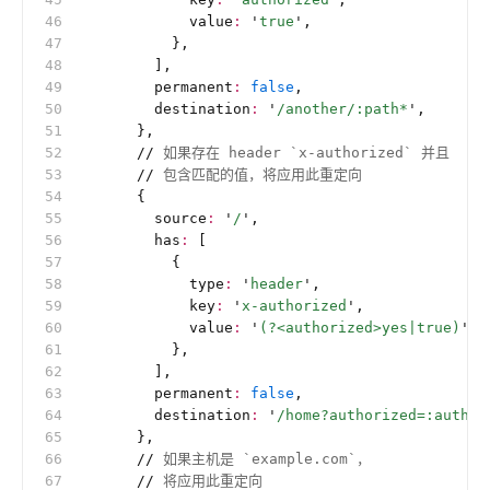
            value
:
 '
true
'
,
          },
        ],
        permanent
:
 false
,
        destination
:
 '
/another/:path*
'
,
      },
      //
 如果存在 header `x-authorized` 并且
      //
 包含匹配的值，将应用此重定向
      {
        source
:
 '
/
'
,
        has
:
 [
          {
            type
:
 '
header
'
,
            key
:
 '
x-authorized
'
,
            value
:
 '
(?<authorized>yes|true)
'
,
          },
        ],
        permanent
:
 false
,
        destination
:
 '
/home?authorized=:author
      },
      //
 如果主机是 `example.com`，
      //
 将应用此重定向