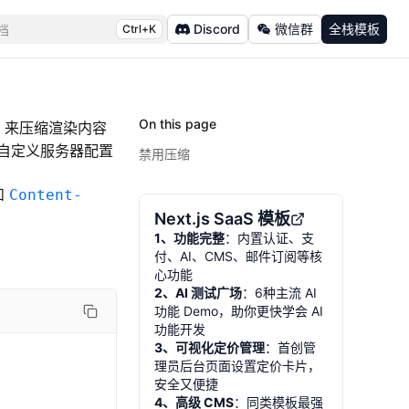
Discord
微信群
全栈模板
档
Ctrl+K
On this page
来压缩渲染内容
自定义服务器配置
禁用压缩
和
Content-
Next.js SaaS 模板
1、功能完整
：内置认证、支
付、AI、CMS、邮件订阅等核
心功能
2、AI 测试广场
：6种主流 AI
功能 Demo，助你更快学会 AI
功能开发
3、可视化定价管理
：首创管
理员后台页面设置定价卡片，
安全又便捷
4、高级 CMS
：同类模板最强