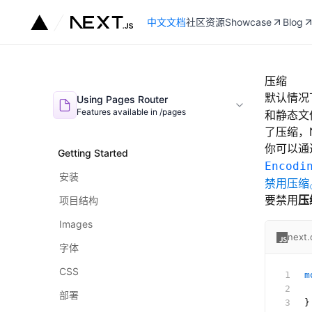
中文文档
社区资源
Showcase
Blog
压缩
默认情况下
Using Pages Router
Features available in /pages
和静态文
了压缩，N
你可以通
Getting Started
Encodi
安装
禁用压缩
要禁用
压
项目结构
Images
next.
字体
CSS
m
 
部署
}