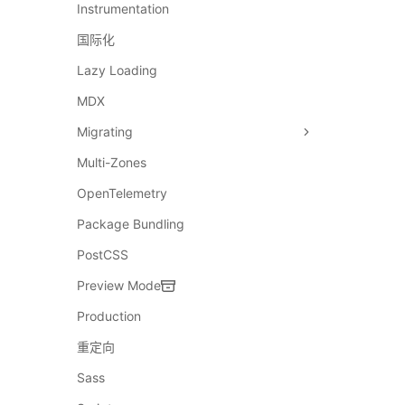
Instrumentation
国际化
Lazy Loading
MDX
Migrating
Multi-Zones
OpenTelemetry
Package Bundling
PostCSS
Preview Mode
Production
重定向
Sass