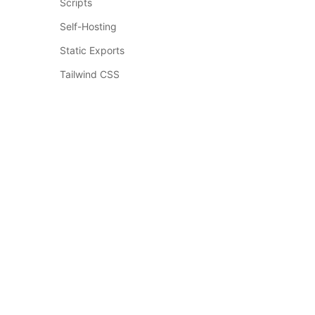
Scripts
Self-Hosting
Static Exports
Tailwind CSS
Testing
Third Party Libraries
Upgrading
Building Your Application
订阅我们的邮件
Routing
获取最新的 Next.js 资讯和教程
Rendering
Data Fetching
订阅
Configuring
API Reference