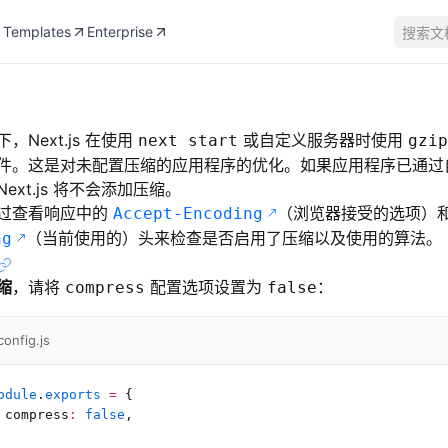
Templates
Enterprise
搜索文
，Next.js 在使用
或自定义服务器时使用
next start
gzip
件。这是对未配置压缩的应用程序的优化。如果应用程序已通过
ext.js 将不会添加压缩。
过查看响应中的
（浏览器接受的选项）
Accept-Encoding
（当前使用的）头来检查是否启用了压缩以及使用的算法。
ng
缩
，请将
配置选项设置为
：
compress
false
config.js
odule
.
exports
 =
 {
 compress
:
 false
,