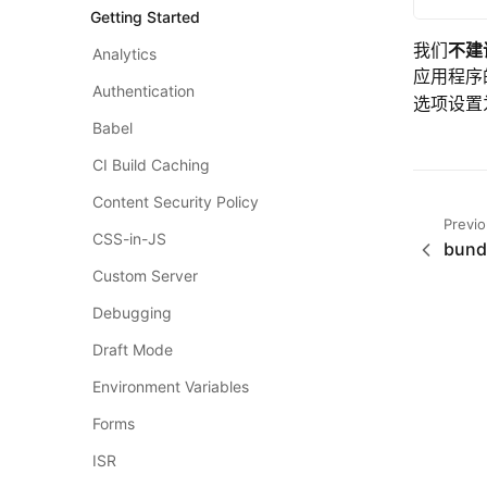
Getting Started
我们
不建
Analytics
应用程序
Authentication
选项设置
Babel
CI Build Caching
Content Security Policy
Previ
CSS-in-JS
bund
Custom Server
Debugging
Draft Mode
Environment Variables
Forms
ISR