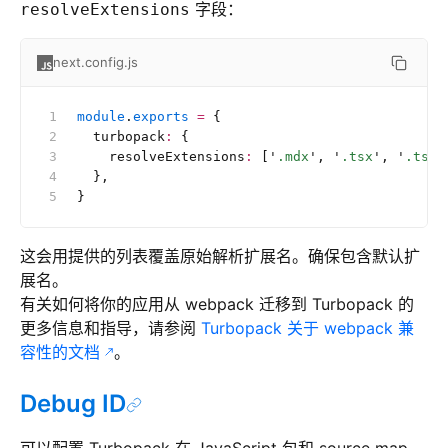
字段：
resolveExtensions
next.config.js
module
.
exports
 =
 {
  turbopack
:
 {
    resolveExtensions
:
 [
'
.mdx
'
, 
'
.tsx
'
, 
'
.ts
'
,
  },
}
这会用提供的列表覆盖原始解析扩展名。确保包含默认扩
展名。
有关如何将你的应用从 webpack 迁移到 Turbopack 的
更多信息和指导，请参阅
Turbopack 关于 webpack 兼
容性的文档
。
Debug ID