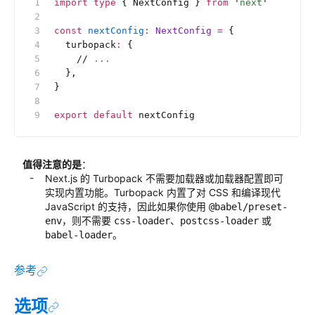
import
 type
 { NextConfig } 
from
 '
next
'
const
 nextConfig
:
 NextConfig 
=
 {
  turbopack
:
 {
    //
 ...
  },
}
export
 default
 nextConfig
值得注意的是
：
Next.js 的 Turbopack 不需要加载器或加载器配置即可
实现内置功能。Turbopack 内置了对 CSS 和编译现代
JavaScript 的支持，因此如果你使用
@babel/preset-
，则不需要
、
或
env
css-loader
postcss-loader
。
babel-loader
参考
选项