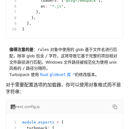
        loaders
:
 [
'
@svgr/webpack
'
],
        as
:
 '
*.js
'
,
      },
    },
  },
}
值得注意的是
：
对象中使用的 glob 基于文件名进行匹
rules
配，除非 glob 包含
字符，这将导致它基于完整的项目相对
/
文件路径进行匹配。Windows 文件路径被规范化为使用 unix
风格的
路径分隔符。
/
Turbopack 使用
Rust
库
的修改版本。
globset
对于需要配置选项的加载器，你可以使用对象格式而不是
字符串：
next.config.js
module
.
exports
 =
 {
  turbopack
:
 {