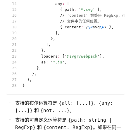
              any
:
 [
                { path
:
 '
*.svg
'
 },
                //
 'content' 始终是 RegExp，可
                //
 文件中的任何位置。
                { content
:
 /
\<
svg
\W
/
 },
              ],
            },
          ],
        },
        loaders
:
 [
'
@svgr/webpack
'
],
        as
:
 '
*.js
'
,
      },
    },
  },
}
支持的布尔运算符是
、
{all: [...]}
{any:
和
。
[...]}
{not: ...}
支持的可自定义运算符是
{path: string |
和
。如果在同一
RegExp}
{content: RegExp}