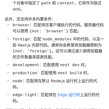
个对象中指定了
和
，它将作为隐式
path
content
。
and
此外，还支持许多内置条件：
：匹配将在客户端执行的代码。服务器代码
browser
可以使用
匹配。
{not: 'browser'}
：匹配
中的代码，以及一
foreign
node_modules
些 Next.js 内部代码。通常你会希望将加载器限制为
。这可以通过减少调用加载器
{not: 'foreign'}
的文件数量来提高性能。
：匹配使用
时。
development
next dev
：匹配使用
时。
production
next build
：匹配将在默认 Node.js 运行时上运行的代
node
码。
：匹配将在
Edge 运行时
上运行的代
edge-light
码。