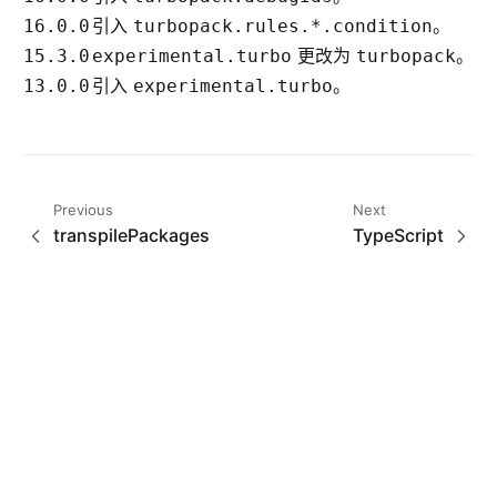
引入
。
16.0.0
turbopack.rules.*.condition
更改为
。
15.3.0
experimental.turbo
turbopack
引入
。
13.0.0
experimental.turbo
Previous
Next
transpilePackages
TypeScript