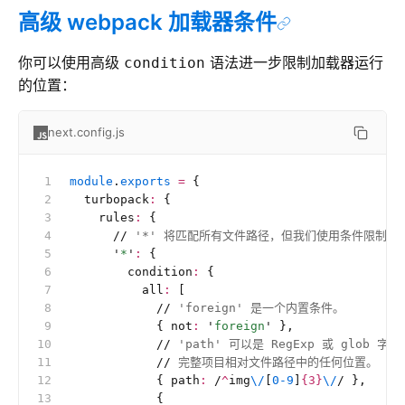
高级 webpack 加载器条件
你可以使用高级
语法进一步限制加载器运行
condition
的位置：
next.config.js
module
.
exports
 =
 {
  turbopack
:
 {
    rules
:
 {
      //
 '*' 将匹配所有文件路径，但我们使用条件限制规
      '
*
'
:
 {
        condition
:
 {
          all
:
 [
            //
 'foreign' 是一个内置条件。
            { not
:
 '
foreign
'
 },
            //
 'path' 可以是 RegExp 或 glob 字
            //
 完整项目相对文件路径中的任何位置。
            { path
:
 /
^
img
\/
[
0-9
]
{3}
\/
/
 },
            {