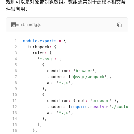
规则可以是对象或对象数组。数组通常对于建模不相交条
件很有用：
next.config.js
module
.
exports
 =
 {
  turbopack
:
 {
    rules
:
 {
      '
*.svg
'
:
 [
        {
          condition
:
 '
browser
'
,
          loaders
:
 [
'
@svgr/webpack
'
],
          as
:
 '
*.js
'
,
        },
        {
          condition
:
 { not
:
 '
browser
'
 },
          loaders
:
 [
require
.
resolve
(
'
./custom-
          as
:
 '
*.js
'
,
        },
      ],
    },