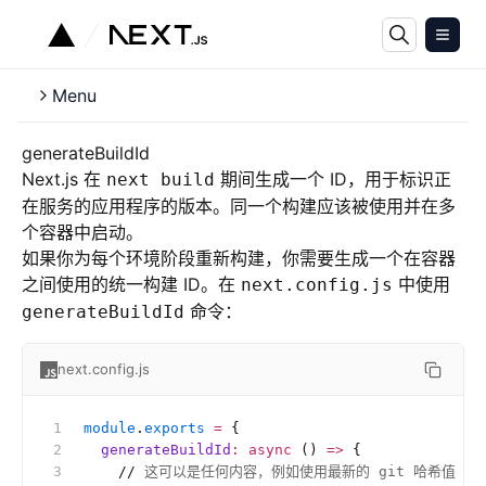
Menu
generateBuildId
Next.js 在
期间生成一个 ID，用于标识正
next build
在服务的应用程序的版本。同一个构建应该被使用并在多
个容器中启动。
如果你为每个环境阶段重新构建，你需要生成一个在容器
之间使用的统一构建 ID。在
中使用
next.config.js
命令：
generateBuildId
next.config.js
module
.
exports
 =
 {
  generateBuildId
:
 async
 () 
=>
 {
    //
 这可以是任何内容，例如使用最新的 git 哈希值